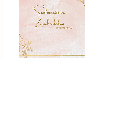
Seelenreise ins Zwischenleben
(am Telefon)
Eine Seelenreise ist eine reise in das Leben
zwischen den Leben. Diese Reise wurde
von Dr. Michael Newton erforscht und
ausgiebig in seinen Büchern beschrieben.
Zur Buchung