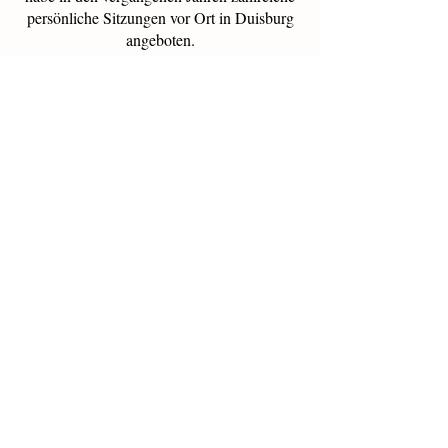
persönliche Sitzungen vor Ort in Duisburg
angeboten.
Derzeit biete ich diese intensiven 1:1-Erfahrungen
nur noch auf individuelle Anfrage an. Wenn du
dich für eine persönliche Sitzung interessierst,
schreib mir gerne eine E-Mail an:
📩
kamila-amirella@web.de
Persönlich vor Ort in Duisburg:
Rückführung in frühere Leben – 450 €
Seelenreise ins Zwischenleben – 620 €
Als telefonische Sitzung:
Rückführung in frühere Leben – 430 €
Seelenreise ins Zwischenleben – 590 €
Jede Sitzung ist ein behutsam geführter Raum für
Erkenntnis, Erinnerung und tiefe Transformation.
Ich freue mich, dich auf dieser Reise zu begleiten.