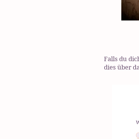
Falls du di
dies über d
W