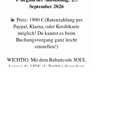
September 2026
💫 Preis: 1900 € (Ratenzahlung per
Paypal, Klarna, oder Kreditkarte
möglich! Du kannst es beim
Buchungsvorgang ganz leicht
einstellen!)
WICHTIG: Mit dem Rabattcode SOUL
kannst du 150€ als Frühbucherrabatt
sparen (bis zum 20. August)
🌟 Freie Plätze: Nur 10 Plätze
verfügbar – eine kleine, intime Gruppe
für eine persönliche Betreuung.
⏳ Dauer: Ca. 4 – 5 Monate, aber
flexibel angepasst an das Lerntempo
und die Bedürfnisse der Teilnehmer.