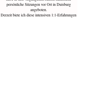
persönliche Sitzungen vor Ort in Duisburg
angeboten.
Derzeit biete ich diese intensiven 1:1-Erfahrungen
nur noch auf individuelle Anfrage an. Wenn du
dich für eine persönliche Sitzung interessierst,
schreib mir gerne eine E-Mail an:
📩
kamila-amirella@web.de
Persönlich vor Ort in Duisburg:
Rückführung in frühere Leben – 450 €
Seelenreise ins Zwischenleben – 620 €
Als telefonische Sitzung:
Rückführung in frühere Leben – 430 €
Seelenreise ins Zwischenleben – 590 €
Jede Sitzung ist ein behutsam geführter Raum für
Erkenntnis, Erinnerung und tiefe Transformation.
Ich freue mich, dich auf dieser Reise zu begleiten.