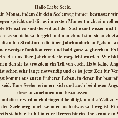
Hallo Liebe Seele, 
ein Monat, indem dir dein Seelenweg immer bewusster wi
egen spricht und dir es im ersten Moment nicht sinnvoll ers
ele Menschen sind derzeit auf der Suche und wissen nicht
dass es so nicht weitergeht und manchmal sind sie auch etw
s die alten Strukturen die über Jahrhunderte aufgebaut 
mer weniger funktionieren und bald ganz wegbrechen. Es
n, die uns über Jahrhunderte vorgelebt wurden. Wir bitt
n den sie ist trotzdem ein Teil von euch. Habt keine Ang
st schon sehr lange notwendig und es ist jetzt Zeit für V
gst kommt aus euren früheren Leben, in denen ihr bestraft
h seid. Eure Seelen erinnern sich und auch bei diesen Ängst
diese anzunehmen und loszulassen. 
und dieser wird auch dringend benötigt, um die Welt zu v
 den Seelenweg, auch wenn er noch etwas weit weg ist. Ei
reits sichtbar. Fühlt in eure Herzen hinein. Ihr kennt den