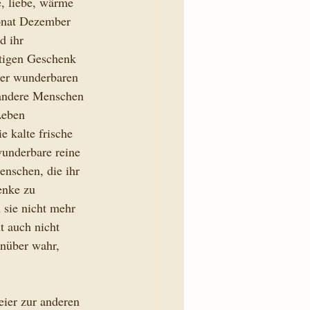
, liebe, wärme 
onat Dezember 
d ihr 
htigen Geschenk 
urer wunderbaren 
 andere Menschen 
Leben 
 kalte frische 
underbare reine 
nschen, die ihr 
enke zu 
 sie nicht mehr 
t auch nicht 
nüber wahr, 
eier zur anderen 