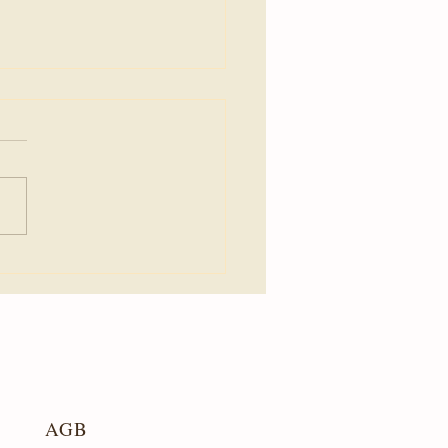
eue Zeitalter beginnt... /
haft aus der geistigen Welt
21. Dezember 2020
AGB