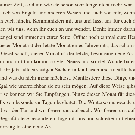
raumer Zeit, so dünn wie sie schon sehr lange nicht mehr war. 
t auch von Engeln und anderen Wesen und auch von mir, wenn 
n euch hinein. Kommuniziert mit uns und lasst uns für euch d
uen wir uns, wenn ihr euch an uns wendet. Denkt immer daran
engel sind immer an eurer Seite. Öffnet noch einmal eure Her
dieser Monat ist der letzte Monat eines Jahrzehnts, das schon s
 Gesellschaft, dieser Monat ist der letzte, bevor eine neue Ära
 an und mit ihm kommt so viel Neues und so viel Wunderbares
 ihr jetzt alle stressigen Sachen fallen lassen und zu stille 
und was du nicht mehr möchtest. Manifestiere diese Dinge und
. Egal wie unerreichbar sie zu sein mögen. Auf diese Weise gib
ur so können wir Sie Empfangen. Nutze diesen Monat für dies
ls von besonderen Tagen begleitet. Die Wintersonnenwende u
 vor der Tür und wir freuen uns auf euch. Wir freuen uns auf
Begrüßt diese besonderen Tage mit uns und schreitet mit einem
ndrang in eine neue Ära.