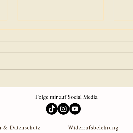
Ein Samenkorn pflanzen, für
Das n
eine neue Welt - Botschaft aus
Botsc
der geistigen Welt vom 15. März
vom 
Folge mir auf Social Media
2021
m & Datenschutz
Widerrufsbelehrung