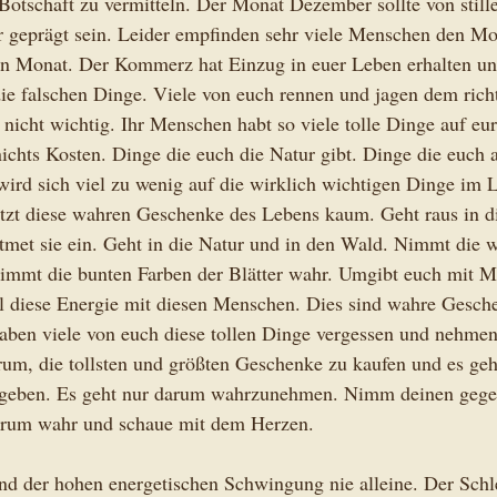
otschaft zu vermitteln. Der Monat Dezember sollte von stille
 geprägt sein. Leider empfinden sehr viele Menschen den M
gen Monat. Der Kommerz hat Einzug in euer Leben erhalten un
die falschen Dinge. Viele von euch rennen und jagen dem ric
er nicht wichtig. Ihr Menschen habt so viele tolle Dinge auf e
nichts Kosten. Dinge die euch die Natur gibt. Dinge die euch
ird sich viel zu wenig auf die wirklich wichtigen Dinge im 
utzt diese wahren Geschenke des Lebens kaum. Geht raus in die
met sie ein. Geht in die Natur und in den Wald. Nimmt die w
Nimmt die bunten Farben der Blätter wahr. Umgibt euch mit Me
il diese Energie mit diesen Menschen. Dies sind wahre Gesch
aben viele von euch diese tollen Dinge vergessen und nehmen
rum, die tollsten und größten Geschenke zu kaufen und es geh
ugeben. Es geht nur darum wahrzunehmen. Nimm deinen gege
erum wahr und schaue mit dem Herzen.
rund der hohen energetischen Schwingung nie alleine. Der Schl