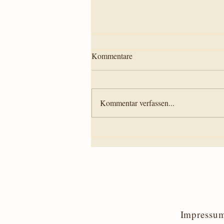
Kommentare
Kommentar verfassen...
Alte Dinge, die noch im
verborgenen schlummern -
Botschaft aus der geistigen Welt
vom 26. Juni 2021
Impressu